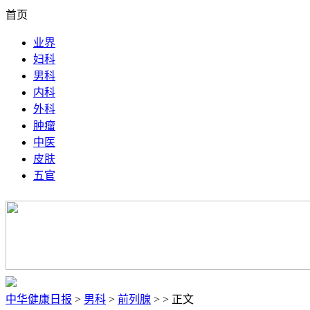
首页
业界
妇科
男科
内科
外科
肿瘤
中医
皮肤
五官
中华健康日报
>
男科
>
前列腺
> > 正文