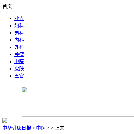
首页
业界
妇科
男科
内科
外科
肿瘤
中医
皮肤
五官
中华健康日报
>
中医
> > 正文