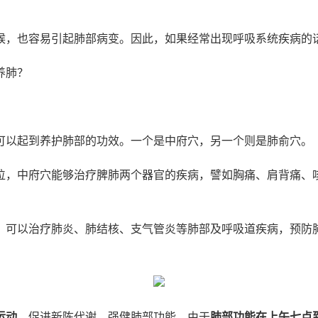
候，也容易引起肺部病变。因此，如果经常出现呼吸系统疾病的
养肺？
可以起到养护肺部的功效。一个是中府穴，另一个则是肺俞穴。
位，中府穴能够治疗脾肺两个器官的疾病，譬如胸痛、肩背痛、
，可以治疗肺炎、肺结核、支气管炎等肺部及呼吸道疾病，预防
运动
，促进新陈代谢，强健肺部功能。由于
肺部功能在上午七点