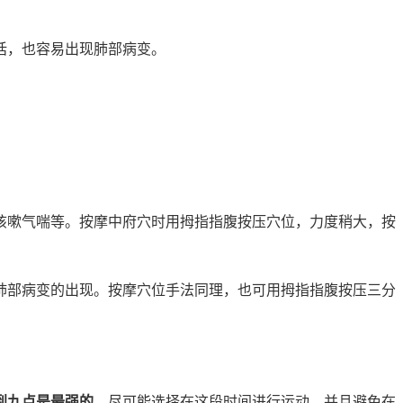
话，也容易出现肺部病变。
咳嗽气喘等。按摩中府穴时用拇指指腹按压穴位，力度稍大，按
肺部病变的出现。按摩穴位手法同理，也可用拇指指腹按压三分
到九点是最强的
，尽可能选择在这段时间进行运动，并且避免在