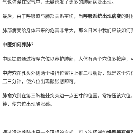
气也弥漫在空气中，无疑诱发了更多的肺部病变出现。
最后，由于呼吸道与肺部关系密切，当
呼吸系统出现病变
的时
肺部病变给身体带来的危害非常大，那么日常中我们应该如何
中医如何养肺？
中医提倡通过按摩穴位以养护肺部，人体有两个穴位多按摩，
中府穴
在乳头外侧两个横指位置往上推三根肋骨，就是这个穴
压三分钟，使穴位出现酸胀感即可。
肺俞穴
则在第三胸椎棘突旁边一点五寸的位置，常按压该穴位
钟，使穴位出现酸胀感。
通过运动养肺也是一个理想的方式，可以选择诸如
慢跑等有氧