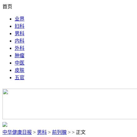
首页
业界
妇科
男科
内科
外科
肿瘤
中医
皮肤
五官
中华健康日报
>
男科
>
前列腺
> > 正文