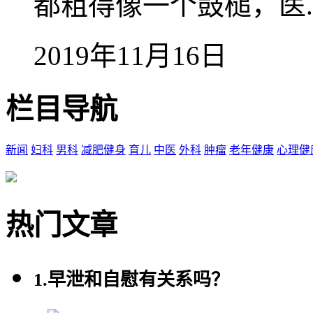
都粗得像一个鼓槌，医..
2019年11月16日
栏目导航
新闻
妇科
男科
减肥健身
育儿
中医
外科
肿瘤
老年健康
心理健
热门文章
1.
早泄和自慰有关系吗？