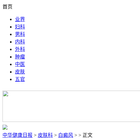
首页
业界
妇科
男科
内科
外科
肿瘤
中医
皮肤
五官
中华健康日报
>
皮肤科
>
白癜风
> > 正文