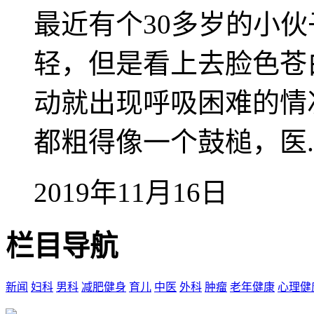
最近有个30多岁的小
轻，但是看上去脸色苍
动就出现呼吸困难的情
都粗得像一个鼓槌，医..
2019年11月16日
栏目导航
新闻
妇科
男科
减肥健身
育儿
中医
外科
肿瘤
老年健康
心理健