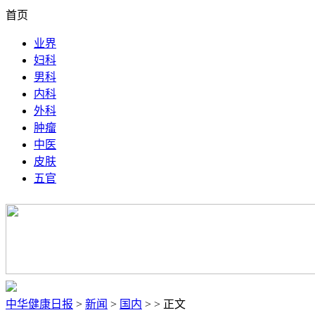
首页
业界
妇科
男科
内科
外科
肿瘤
中医
皮肤
五官
中华健康日报
>
新闻
>
国内
> > 正文