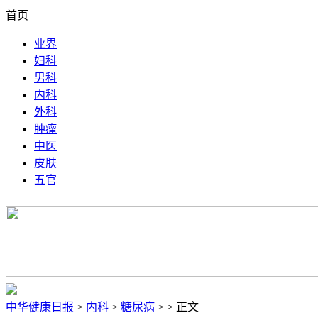
首页
业界
妇科
男科
内科
外科
肿瘤
中医
皮肤
五官
中华健康日报
>
内科
>
糖尿病
> > 正文