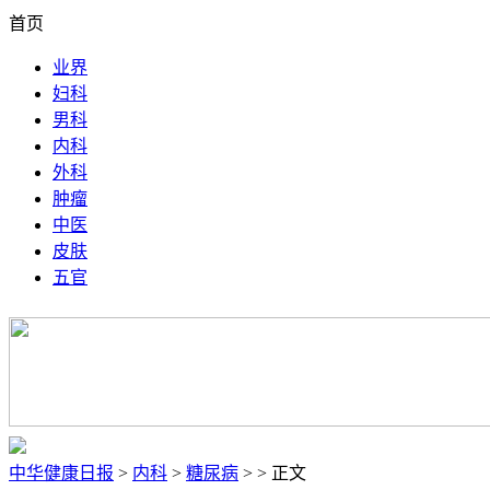
首页
业界
妇科
男科
内科
外科
肿瘤
中医
皮肤
五官
中华健康日报
>
内科
>
糖尿病
> > 正文