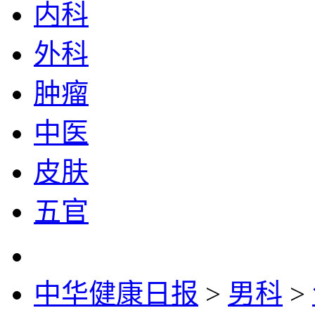
内科
外科
肿瘤
中医
皮肤
五官
中华健康日报
>
男科
>