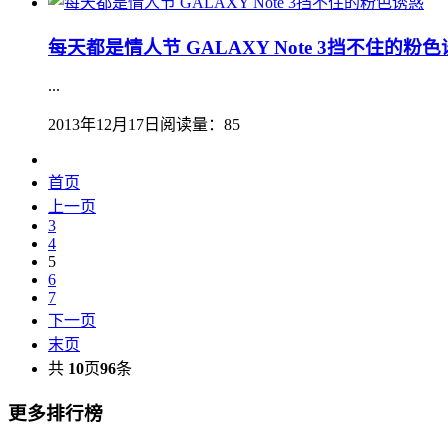
每天都是情人节 GALAXY Note 3挡不住的粉
...
2013年12月17日
阅读量：85
首页
上一页
3
4
5
6
7
下一页
末页
共
10
页
96
条
更多排行榜