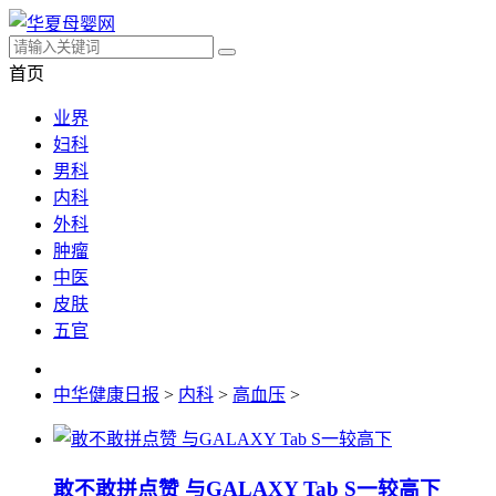
首页
业界
妇科
男科
内科
外科
肿瘤
中医
皮肤
五官
中华健康日报
>
内科
>
高血压
>
敢不敢拼点赞 与GALAXY Tab S一较高下