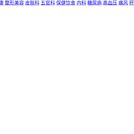
康
整形美容
皮肤科
五官科
保健饮食
内科
糖尿病
高血压
痛风
肝