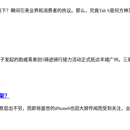
下？瞬间引来业界和消费者的热议。那么，究竟Tab S是何方神圣
子发起的助威青奥创5骑迹骑行接力活动正式抵达羊城广州。三星
招架？
料信息层出不穷，而即将面世的iPhone6也因大屏传闻而受到关