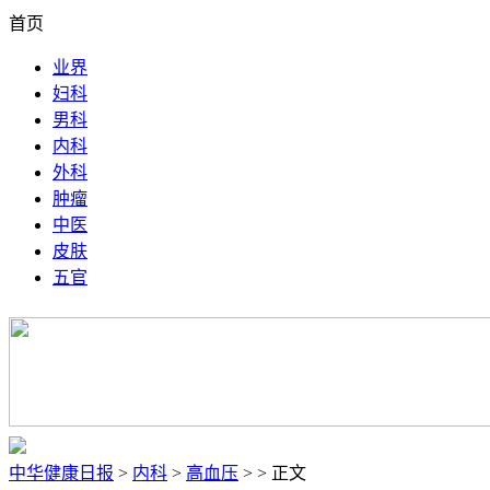
首页
业界
妇科
男科
内科
外科
肿瘤
中医
皮肤
五官
中华健康日报
>
内科
>
高血压
> > 正文