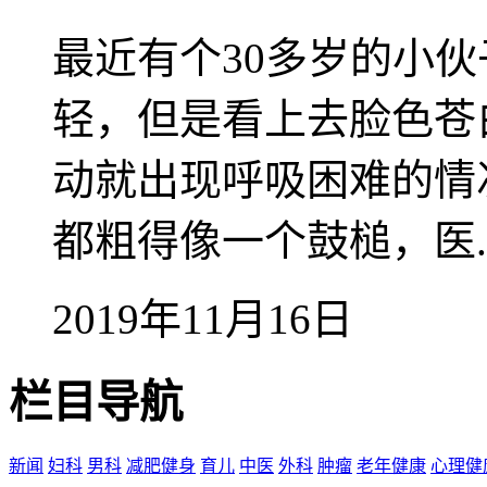
最近有个30多岁的小
轻，但是看上去脸色苍
动就出现呼吸困难的情
都粗得像一个鼓槌，医..
2019年11月16日
栏目导航
新闻
妇科
男科
减肥健身
育儿
中医
外科
肿瘤
老年健康
心理健