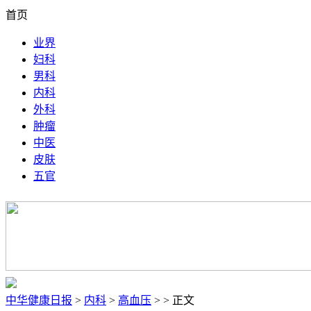
首页
业界
妇科
男科
内科
外科
肿瘤
中医
皮肤
五官
中华健康日报
>
内科
>
高血压
> > 正文